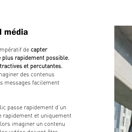
l média
 impératif de
capter
le plus rapidement possible.
tractives et percutantes.
imaginer des contenus
es messages facilement
blic passe rapidement d’un
me rapidement et uniquement
alors imaginer un contenu
 Nos vidéos doivent être